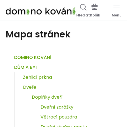
Hledat
Menu
Mapa stránek
DOMINO KOVÁNÍ
DŮM A BYT
Žehlicí prkna
Dveře
Doplňky dveří
Dveřní zarážky
Větrací pouzdra
Dveřní závěsy, panty,