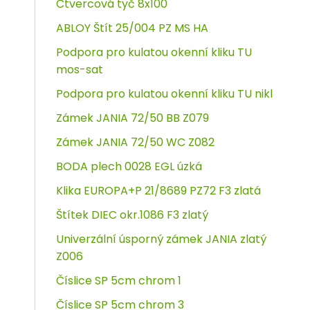
Čtvercová tyč 8x100
ABLOY Štít 25/004 PZ MS HA
Podpora pro kulatou okenní kliku TU
mos-sat
Podpora pro kulatou okenní kliku TU nikl
Zámek JANIA 72/50 BB Z079
Zámek JANIA 72/50 WC Z082
BODA plech 0028 EGL úzká
Klika EUROPA+P 21/8689 PZ72 F3 zlatá
Štítek DIEC okr.1086 F3 zlatý
Univerzální úsporný zámek JANIA zlatý
Z006
Číslice SP 5cm chrom 1
Číslice SP 5cm chrom 3