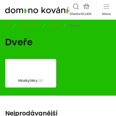
Hledat
Menu
DŮM A BYT
Dveře
Dveře
Dveře
Moskytiéry
6
Nejprodávanější