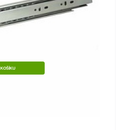
líbený
rovnat
 KOŠÍKU