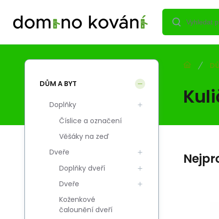
DŮ
DŮM A BYT
Kul
Doplňky
Číslice a označení
Věšáky na zeď
Dveře
Nejpr
Doplňky dveří
Dveře
Koženkové
Kód:
Kód dod.:
EAN:
i700_5908211439433
5908211439433
5908211439433
čalounění dveří
Skladem
111
Kč
á
U Prowad.kulk.SL3431
U