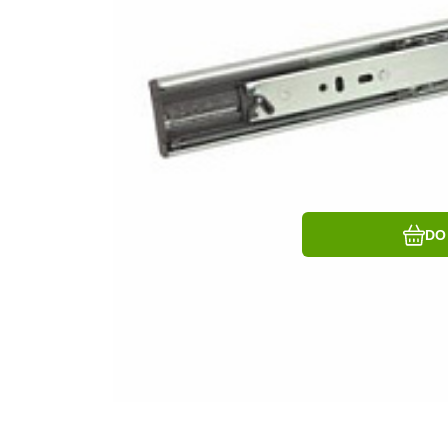
Ob
Po
DO