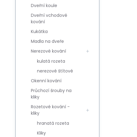
Dveřní koule
Dveřní vchodové
kování
Kukátka
Madla na dveře
Nerezové kování
kulatá rozeta
nerezové štítové
Okenní kování
Průchozí šrouby na
kliky
Rozetové kování -
kliky
hranatá rozeta
Kliky