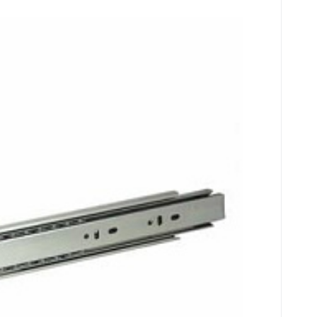
908211439365
8211439365
908211439365
adem
3
Kč
suv H45 L350 stříbrná dovírání
líbený
rovnat