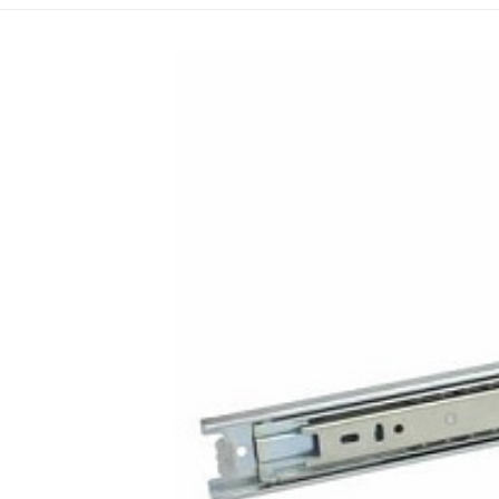
Kód:
Kód dod
EAN:
i70
U Prowad.kulk.SL3431 
NTPV-45 400 U Vedení.kulk. plný výsuv 