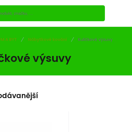
M A BYT
Nábytkové kování
Kuličkové výsuvy
ičkové výsuvy
odávanější
Kód:
Kód dod.:
EAN:
i700_5908211439402
5908211439402
5908211439402
Kód:
Kód dod.:
EAN:
i700_5908211440
5908211440903
5908211440
Skladem
Skladem
DOMINO
197
Kč
59
Kč
 Prowad.kulk.SL8451
Vedení s váleč