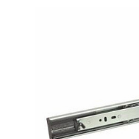
Kód:
Kód dod.:
EAN:
i700_5
590
5
Skl
21
U Prowad.kulk.SL8451 plný vý
Ob
Po