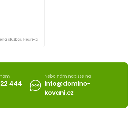
ena službou Heureka
e nám
Nebo nám napište na
722 444
info@domino-
kovani.cz