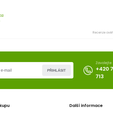
 na
m
Recenze ověř
Zavolejt
+420 
PŘIHLÁSIT
713
ákupu
Další informace