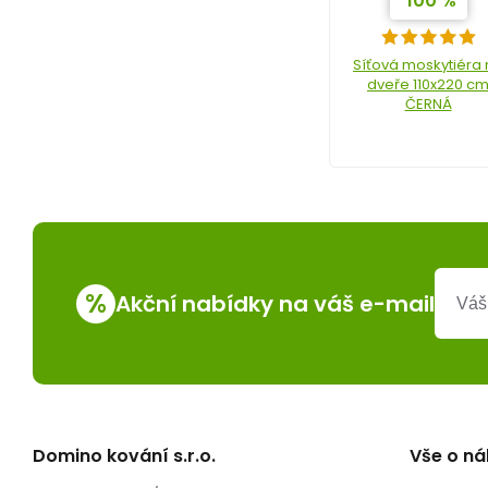
100 %
Síťová moskytiéra
dveře 110x220 c
ČERNÁ
%
Akční nabídky na váš e-mail
Domino kování s.r.o.
Vše o n