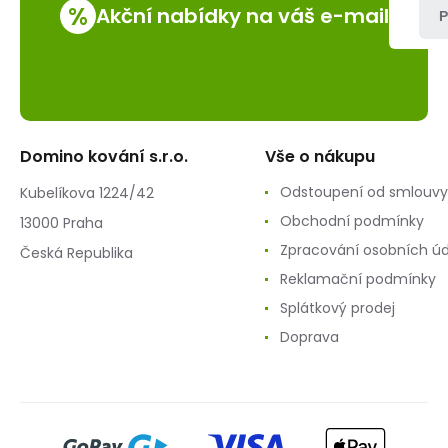
%
Akční nabídky na váš e-mail
P
Domino kování s.r.o.
Vše o nákupu
Odstoupení od smlouvy
Kubelíkova 1224/42
Obchodní podmínky
13000 Praha
Zpracování osobních ú
Česká Republika
Reklamační podmínky
Splátkový prodej
Doprava