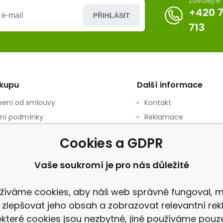
Zavolejt
+420 
PŘIHLÁSIT
713
ákupu
Další informace
ení od smlouvy
Kontakt
ní podmínky
Reklamace
ání osobních údajů
Recenze
Cookies a GDPR
ační podmínky
vý prodej
Vaše soukromí je pro nás důležité
a
žíváme cookies, aby náš web správně fungoval, m
 zlepšovat jeho obsah a zobrazovat relevantní rek
které cookies jsou nezbytné, jiné používáme pouz