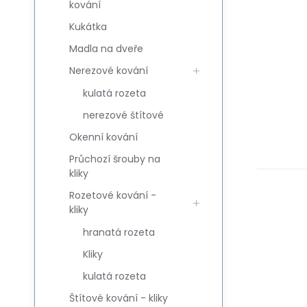
kování
Kukátka
Madla na dveře
Nerezové kování
kulatá rozeta
nerezové štítové
Okenní kování
Průchozí šrouby na
kliky
Rozetové kování -
kliky
hranatá rozeta
Kliky
kulatá rozeta
Štítové kování - kliky