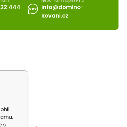
e nám
Nebo nám napište na
722 444
info@domino-
kovani.cz
ohli
lamu.
e s