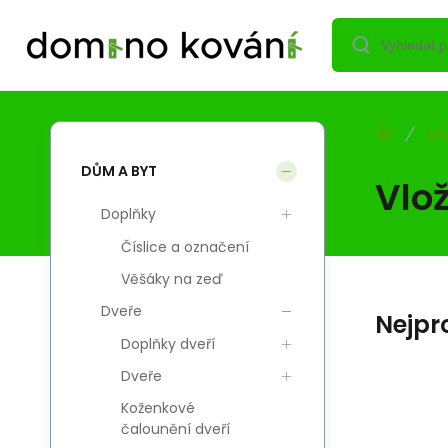
DŮ
DŮM A BYT
Vlo
Doplňky
Číslice a označení
Věšáky na zeď
Dveře
Nejpr
Doplňky dveří
Dveře
Koženkové
Kód:
Kód dod.:
EAN:
i700_5908211432236
5908211432236
5908211432236
čalounění dveří
Skladem
DOMINO
DO
588
Kč
Vložka DMO 31/51-