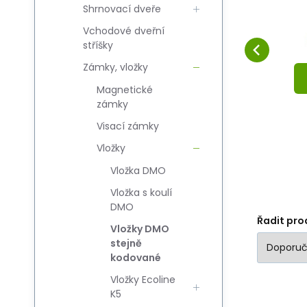
em
Shrnovací dveře
31/51G M1 s knoflíkem
3
Oblíbený
Porovnat
kpl (3kl.)
DO KOŠÍKU
Vchodové dveřní
stříšky
Zámky, vložky
Magnetické
zámky
Visací zámky
Vložky
Vložka DMO
Vložka s koulí
DMO
Řadit pro
Vložky DMO
stejně
kodované
Vložky Ecoline
K5