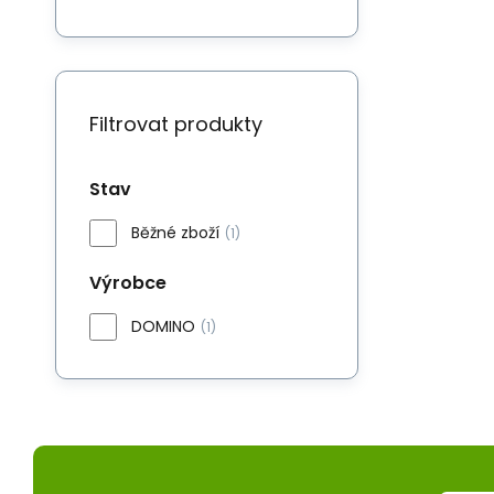
Filtrovat produkty
Stav
Běžné zboží
(1)
Výrobce
DOMINO
(1)