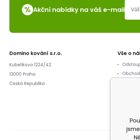
%
Akční nabídky na váš e-mail
Domino kování s.r.o.
Vše o n
Odstoup
Kubelíkova 1224/42
Obchod
13000 Praha
Zpracov
Česká Republika
Reklam
Splátko
Doprav
Pou
jsme
Ně