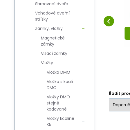
Shrnovací dveře
široká
Oblíbený
Porovnat
DO KOŠÍKU
Vchodové dveřní
stříšky
Zámky, vložky
Magnetické
zámky
Visací zámky
Vložky
Vložka DMO
Vložka s koulí
DMO
Řadit pro
Vložky DMO
stejně
kodované
Vložky Ecoline
K5