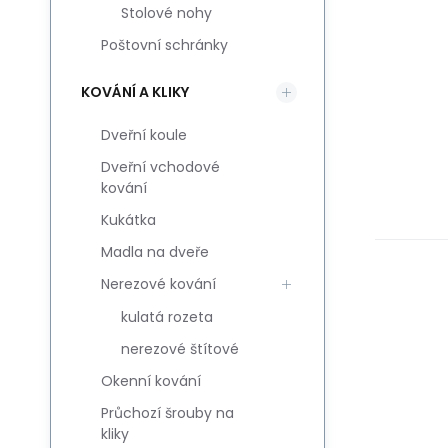
Stolové nohy
Poštovní schránky
KOVÁNÍ A KLIKY
Dveřní koule
Dveřní vchodové
kování
Kukátka
Madla na dveře
Nerezové kování
kulatá rozeta
nerezové štítové
Okenní kování
Průchozí šrouby na
kliky