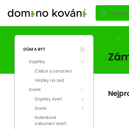
DŮ
DŮM A BYT
Zám
Doplňky
Číslice a označení
Věšáky na zeď
Dveře
Nejpr
Doplňky dveří
Dveře
Koženkové
Kód:
Kód dod.:
EAN:
i700_2010000000908
2010000000908
2010000000908
čalounění dveří
Skladem
28
Kč
BODA plech 4670 ZN
B