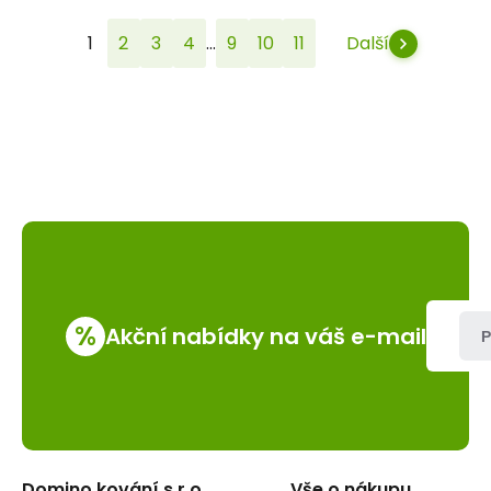
...
1
2
3
4
9
10
11
Další
%
Akční nabídky na váš e-mail
P
Domino kování s.r.o.
Vše o nákupu