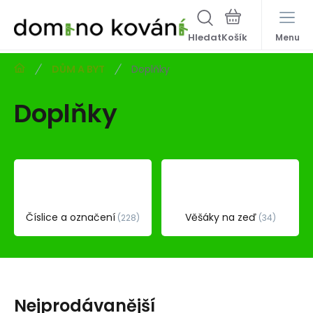
Hledat
Menu
DŮM A BYT
Doplňky
Doplňky
Číslice a označení
Věšáky na zeď
228
34
Nejprodávanější