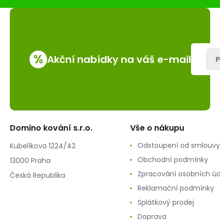
chr-
sat+kpl.zawias
%
Akční nabídky na váš e-mail
P
Domino kování s.r.o.
Vše o nákupu
Odstoupení od smlouvy
Kubelíkova 1224/42
Obchodní podmínky
13000 Praha
Zpracování osobních ú
Česká Republika
Reklamační podmínky
Splátkový prodej
Doprava