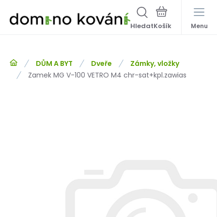
Hledat
Menu
DŮM A BYT
Dveře
Zámky, vložky
Zamek MG V-100 VETRO M4 chr-sat+kpl.zawias