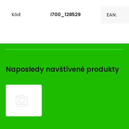
Kód:
i700_128529
EAN:
Naposledy navštívené produkty
Zamek
MG
V-
100
VETRO
M4