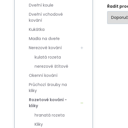
Dveřní koule
Řadit pro
Dveřní vchodové
kování
Kukátka
Madla na dveře
Nerezové kování
kulatá rozeta
nerezové štítové
Okenní kování
Průchozí šrouby na
kliky
Rozetové kování -
kliky
hranatá rozeta
Kliky