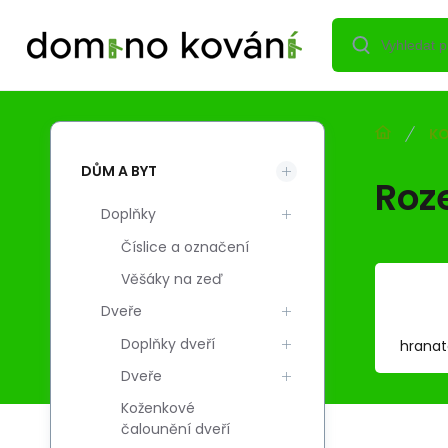
KO
DŮM A BYT
Roze
Doplňky
Číslice a označení
Věšáky na zeď
Dveře
Doplňky dveří
hranat
Dveře
Koženkové
čalounění dveří