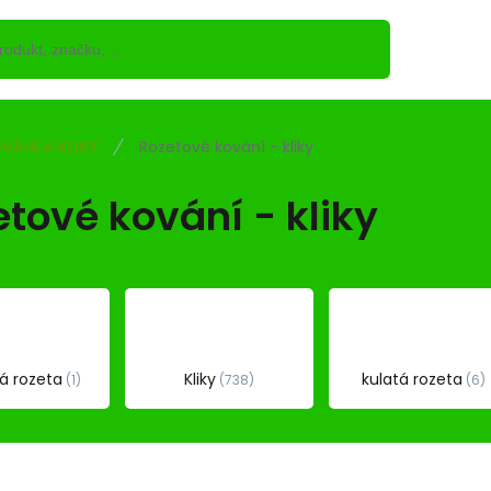
VÁNÍ A KLIKY
Rozetové kování - kliky
tové kování - kliky
á rozeta
Kliky
kulatá rozeta
1
738
6