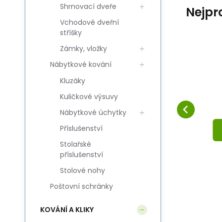
Shrnovací dveře
Nejpr
Vchodové dveřní
stříšky
Zámky, vložky
Kód:
Kód dod.:
EAN:
i700_5908211421308
5908211421308
5908211421308
Skladem
Nábytkové kování
DOMINO
DO
227
Kč
Klika ROMANA M3
K
hnědá grafiatto
Kluzáky
60
Oblíbený
Porovnat
BB72
DO KOŠÍKU
Kuličkové výsuvy
Nábytkové úchytky
Příslušenství
Stolařské
příslušenství
Stolové nohy
Poštovní schránky
KOVÁNÍ A KLIKY