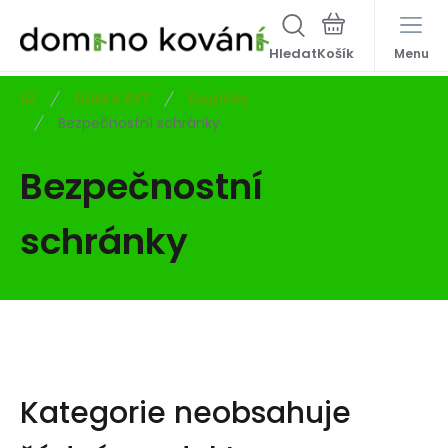
Hledat
Menu
DŮM A BYT
Doplňky
Bezpečnostní schránky
Bezpečnostní
schránky
Kategorie neobsahuje