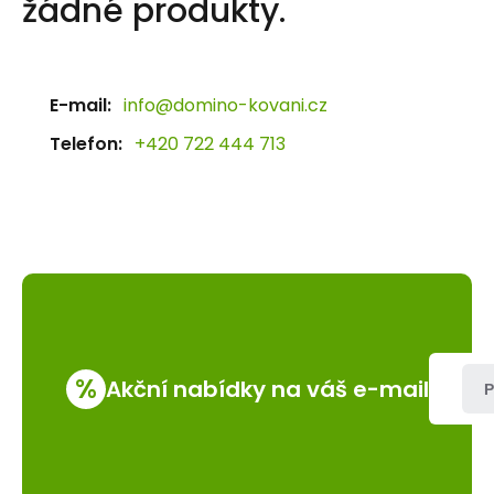
žádné produkty.
E-mail:
info@domino-kovani.cz
Telefon:
+420 722 444 713
%
Akční nabídky na váš e-mail
P