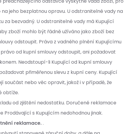
e předcházejícího odstavce vyskytne vada zboží, pro
 na jeho bezplatnou opravu. U odstranitelné vady na
 za bezvadný. U odstranitelné vady má Kupující
 aby zboží mohlo být řádně užíváno jako zboží bez
louvy odstoupit. Práva z vadného plnění Kupujícímu
 právo od kupní smlouvy odstoupit, ani požadovat
ákonem. Neodstoupí-li Kupující od kupní smlouvy
požadovat přiměřenou slevu z kupní ceny. Kupující
 součást nebo věc opravit, jakož i v případě, že
é obtíže.
kladu od zjištění nedostatku. Doručené reklamace
e Prodávající s Kupujícím nedohodnou jinak.
atnění reklamace.
.
uplynutí stanovené záruční doby, a dále na