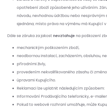
opotřebení zboží způsobené jeho užíváním. Zár
návodu, nevhodnou údržbou nebo nesprávným skl
sjednána; místo práva na výměnu má Kupující v 
Dále se záruka za jakost
nevztahuje
na poškození zb
mechanickým poškozením zboží,
neodbornou instalací, zacházením, obsluhou, n
přírodními živly,
provedením nekvalifikovaného zásahu či změn
úpravami Kupujícího.
Reklamaci lze uplatnit následujícím způsobem:
Informování Prodávajícího telefonicky, e-maile
Pokud to webové rozhraní umožňuje, může Kupuj