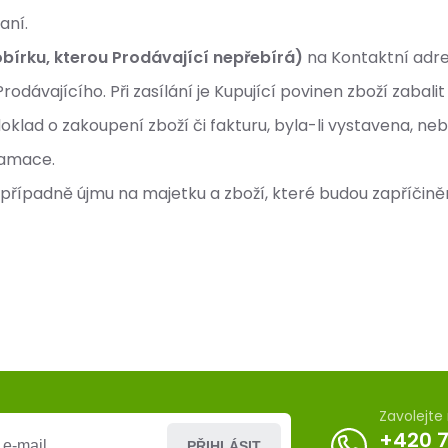
aní.
obírku, kterou Prodávající nepřebírá)
na Kontaktní adre
rodávajícího. Při zasílání je Kupující povinen zboží zabal
 doklad o zakoupení zboží či fakturu, byla-li vystavena, ne
lamace.
 případně újmu na majetku a zboží, které budou zapříčin
Zavolejt
+420 
PŘIHLÁSIT