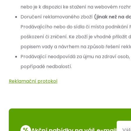
nebo je k dispozici ke stažení na webovém rozhr
Doručení reklamovaného zboží
(jinak než na d
Prodávajícího nebo do sídla či místa podnikání P
poškození či zničení. Ke zboží je vhodné přiložit
popisem vady a návrhem na způsob řešení rek
Prodávající neodpovídá za újmu na zdraví osob,
popřípadě nedbalostí.
Reklamační protokol
%
Akční nabídky na váš e-mail