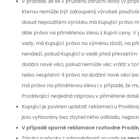
V případě, že se v průběhu záruční doby (v pří
kterou nemůže být zakoupený výrobek používán z
dosud nepoužitém výrobku má Kupující právo m
dále právo na přiměřenou slevu z kupní ceny. V 
vady, má Kupující právo na výměnu zboží, na př
nenáleží, pokud Kupující o vadě před převzetím
dodání nové věci, pokud nemůže věc vrátit v to
nebo neuplatní-li právo na dodání nové věci bez
má právo na přiměřenou slevu i v případě, že mu
Prodávající nezjedná nápravu v přiměřené době
Kupující je povinen uplatnit reklamaci u Prodá
jsou vyřizovány bez zbytečného odkladu, nejpoz
V případě sporné reklamace rozhodne Prodávaj
Záruka a nároky z odpovědnosti za vady se
nevz