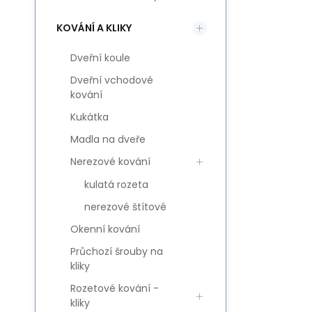
KOVÁNÍ A KLIKY
Dveřní koule
Dveřní vchodové
kování
Kukátka
Madla na dveře
Nerezové kování
kulatá rozeta
nerezové štítové
Okenní kování
Průchozí šrouby na
kliky
Rozetové kování -
kliky