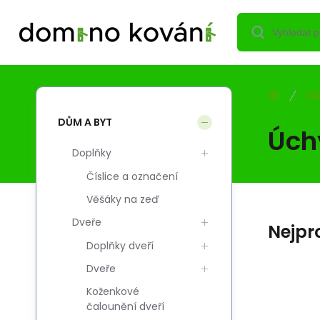
DŮ
DŮM A BYT
Úch
Doplňky
Číslice a označení
Věšáky na zeď
Dveře
Nejpr
Doplňky dveří
Dveře
Koženkové
Kód:
Kód dod.:
EAN:
i700_5908211437590
5908211437590
5908211437590
čalounění dveří
Skladem
DOMINO
32
Kč
1
U D-U5101-160 M6
Ú