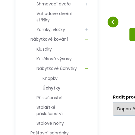
Shrnovací dveře
U D-U5101-160 M6
Oblíbený
Porovnat
DO KOŠÍKU
Vchodové dveřní
stříšky
Zámky, vložky
Nábytkové kování
Kluzáky
Kuličkové výsuvy
Nábytkové úchytky
Knopky
Úchytky
Řadit pro
Příslušenství
Stolařské
příslušenství
Stolové nohy
Poštovní schránky