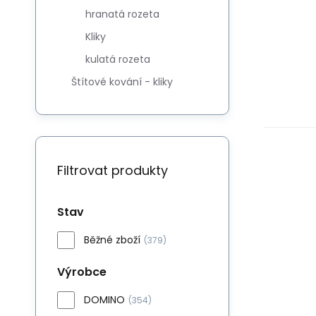
hranatá rozeta
Kliky
kulatá rozeta
Štítové kování - kliky
Filtrovat produkty
Stav
Běžné zboží
(379)
Výrobce
DOMINO
(354)