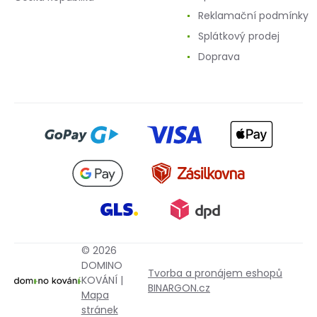
Reklamační podmínky
Splátkový prodej
Doprava
© 2026
DOMINO
Tvorba a pronájem eshopů
KOVÁNÍ |
BINARGON.cz
Mapa
stránek