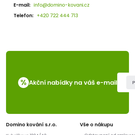
E-mail:
info@domino-kovani.cz
Telefon:
+420 722 444 713
%
Akční nabídky na váš e-mail
P
Domino kování s.r.o.
Vše o nákupu