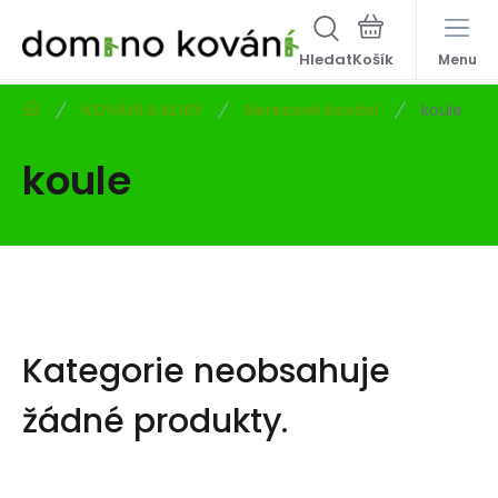
Hledat
Menu
KOVÁNÍ A KLIKY
Nerezové kování
koule
koule
Kategorie neobsahuje
žádné produkty.