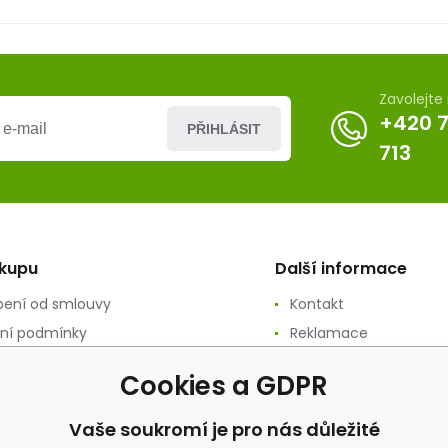
Zavolejt
+420 
PŘIHLÁSIT
713
ákupu
Další informace
ení od smlouvy
Kontakt
ní podmínky
Reklamace
ání osobních údajů
Recenze
Cookies a GDPR
ační podmínky
vý prodej
Vaše soukromí je pro nás důležité