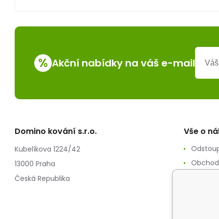
%
Akční nabídky na váš e-mail
Domino kování s.r.o.
Vše o n
Odstoup
Kubelíkova 1224/42
Obchod
13000 Praha
Zpracov
Česká Republika
Reklam
Splátko