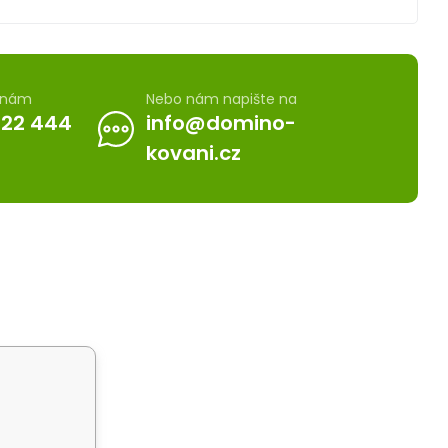
e nám
Nebo nám napište na
722 444
info@domino-
kovani.cz