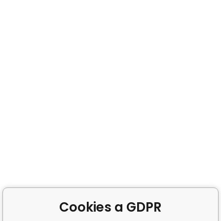
Cookies a GDPR