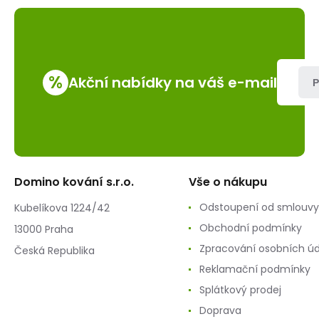
%
Akční nabídky na váš e-mail
P
Domino kování s.r.o.
Vše o nákupu
Odstoupení od smlouvy
Kubelíkova 1224/42
Obchodní podmínky
13000 Praha
Zpracování osobních ú
Česká Republika
Reklamační podmínky
Splátkový prodej
Doprava