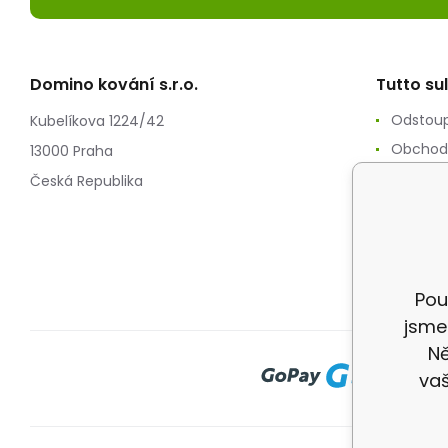
Domino kování s.r.o.
Tutto su
Odstoup
Kubelíkova 1224/42
Obchod
13000 Praha
Zpracov
Česká Republika
Reklam
Splátko
Doprav
Pou
jsme
Ně
vaš