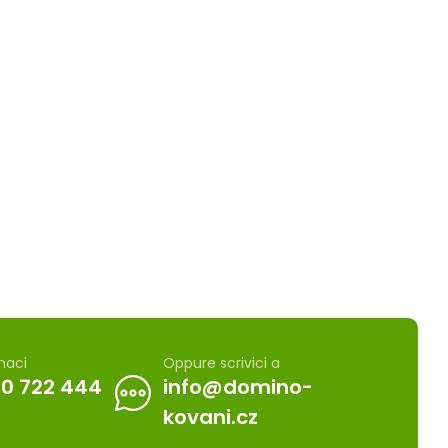
maci
Oppure scrivici a
0 722 444
info@domino-
kovani.cz