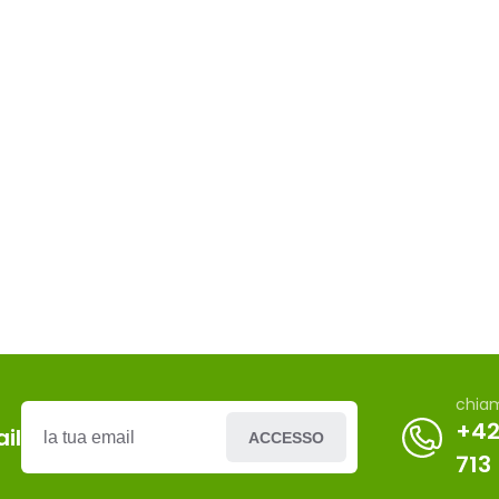
chia
+42
il
ACCESSO
713