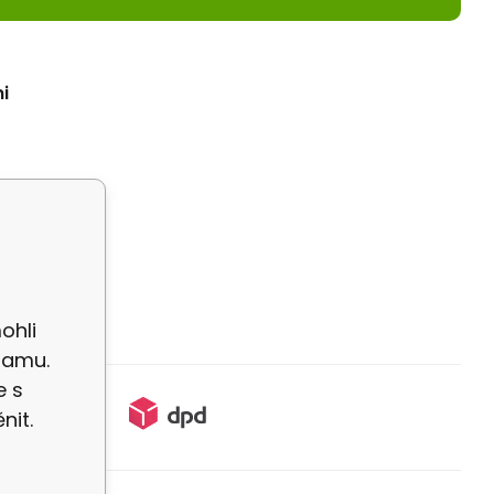
i
ohli
lamu.
e s
nit.