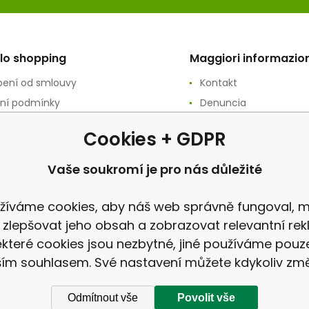
llo shopping
Maggiori informazion
ení od smlouvy
Kontakt
ní podmínky
Denuncia
ání osobních údajů
revisione
Cookies + GDPR
ační podmínky
vý prodej
Vaše soukromí je pro nás důležité
a
žíváme cookies, aby náš web správně fungoval, m
 zlepšovat jeho obsah a zobrazovat relevantní rek
které cookies jsou nezbytné, jiné používáme pouz
ím souhlasem. Své nastavení můžete kdykoliv změ
Odmítnout vše
Povolit vše