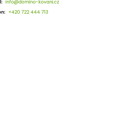
:
info@domino-kovani.cz
on:
+420 722 444 713