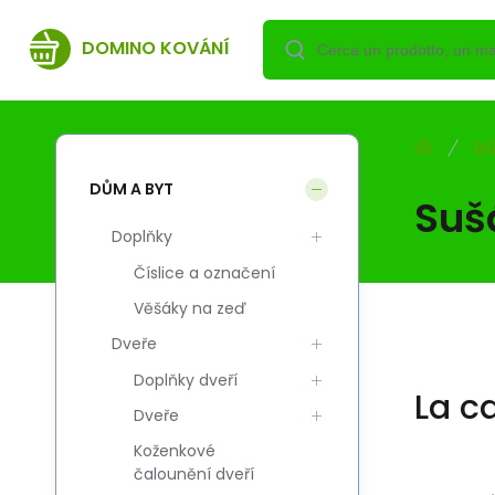
DOMINO KOVÁNÍ
DŮ
DŮM A BYT
Suš
Doplňky
Číslice a označení
Věšáky na zeď
Dveře
Doplňky dveří
La c
Dveře
Koženkové
čalounění dveří