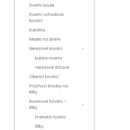
Dveřní koule
Dveřní vchodové
kování
Kukátka
Madla na dveře
Nerezové kování
kulatá rozeta
nerezové štítové
Okenní kování
Průchozí šrouby na
kliky
Rozetové kování -
kliky
hranatá rozeta
Kliky