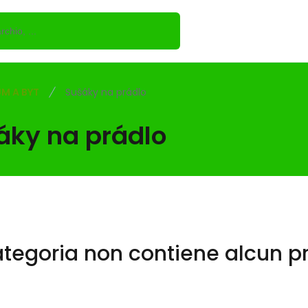
M A BYT
Sušáky na prádlo
áky na prádlo
ategoria non contiene alcun pr