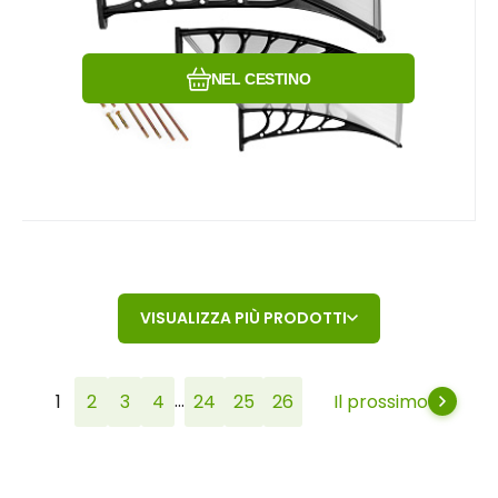
Confrontare
Preferito
NEL CESTINO
VISUALIZZA PIÙ PRODOTTI
...
1
2
3
4
24
25
26
Il prossimo