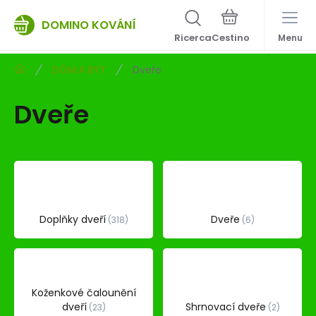
DOMINO KOVÁNÍ
Ricerca
Menu
DŮM A BYT
Dveře
Dveře
Doplňky dveří
Dveře
318
6
Koženkové čalounění
dveří
Shrnovací dveře
23
2