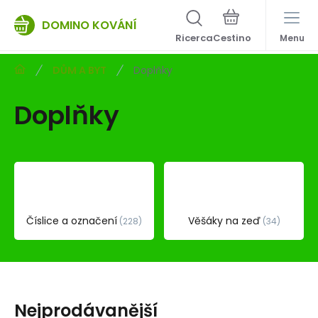
DOMINO KOVÁNÍ
Ricerca
Menu
DŮM A BYT
Doplňky
Doplňky
Číslice a označení
Věšáky na zeď
228
34
Nejprodávanější