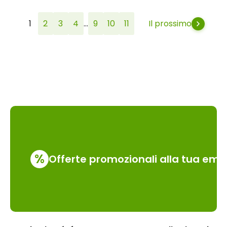
...
1
2
3
4
9
10
11
Il prossimo
%
Offerte promozionali alla tua emai