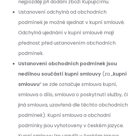
nejpozději při dodání zboží Kupujícímu.
Ustanovení odchylná od obchodních
podmínek je možné sjednat v kupní smlouvě.
Odchylná ujednání v kupní smlouvě mají
přednost před ustanovením obchodních
podmínek.
Ustanovení obchodních podmínek jsou
nedílnou součástí kupní smlouvy
(za „
kupní
smlouvu
“ se zde označuje smlouva kupní,
smlouva o dílo, smlouva o poskytnutí služby, či
jiná smlouva, uzavřená dle těchto obchodních
podmínek). Kupní smlouva a obchodní
podmínky jsou vyhotoveny v českém jazyce.
Kupní smlouvu lze uzavřít v českém jazyce,