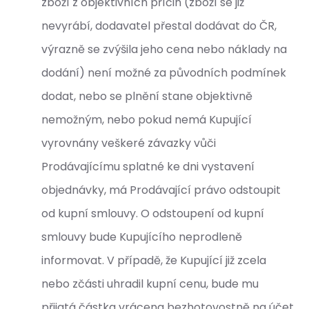
zboží z objektivních příčin (zboží se již
nevyrábí, dodavatel přestal dodávat do ČR,
výrazně se zvýšila jeho cena nebo náklady na
dodání) není možné za původních podmínek
dodat, nebo se plnění stane objektivně
nemožným, nebo pokud nemá Kupující
vyrovnány veškeré závazky vůči
Prodávajícímu splatné ke dni vystavení
objednávky, má Prodávající právo odstoupit
od kupní smlouvy. O odstoupení od kupní
smlouvy bude Kupujícího neprodleně
informovat. V případě, že Kupující již zcela
nebo zčásti uhradil kupní cenu, bude mu
přijatá částka vrácena bezhotovostně na účet