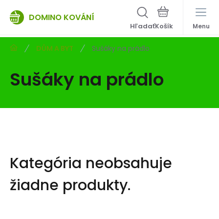
DOMINO KOVÁNÍ
Hľadať
Menu
DŮM A BYT
Sušáky na prádlo
Sušáky na prádlo
Kategória neobsahuje
žiadne produkty.