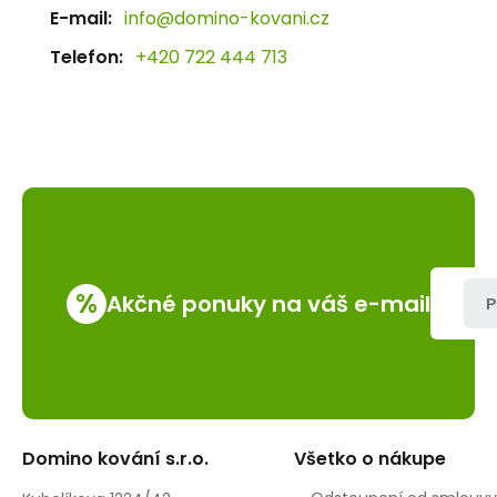
E-mail:
info@domino-kovani.cz
Telefon:
+420 722 444 713
%
Akčné ponuky na váš e-mail
P
Domino kování s.r.o.
Všetko o nákupe