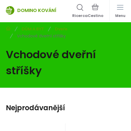
DOMINO KOVÁNÍ
Ricerca
Menu
DŮM A BYT
Dveře
Vchodové dveřní stříšky
Vchodové dveřní
stříšky
Nejprodávanější