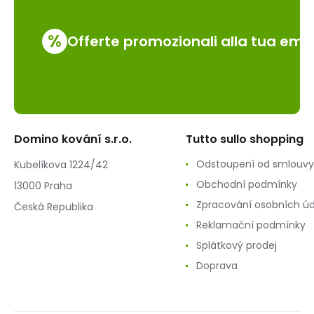
%
Offerte promozionali alla tua emai
Domino kování s.r.o.
Tutto sullo shopping
Odstoupení od smlouvy
Kubelíkova 1224/42
Obchodní podmínky
13000 Praha
Zpracování osobních ú
Česká Republika
Reklamační podmínky
Splátkový prodej
Doprava