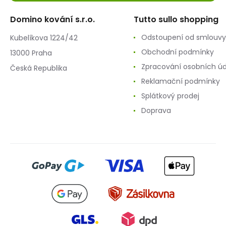
Domino kování s.r.o.
Tutto sullo shopping
Odstoupení od smlouvy
Kubelíkova 1224/42
Obchodní podmínky
13000 Praha
Zpracování osobních ú
Česká Republika
Reklamační podmínky
Splátkový prodej
Doprava