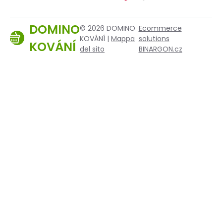
DOMINO
© 2026 DOMINO
Ecommerce
KOVÁNÍ |
Mappa
solutions
KOVÁNÍ
del sito
BINARGON.cz