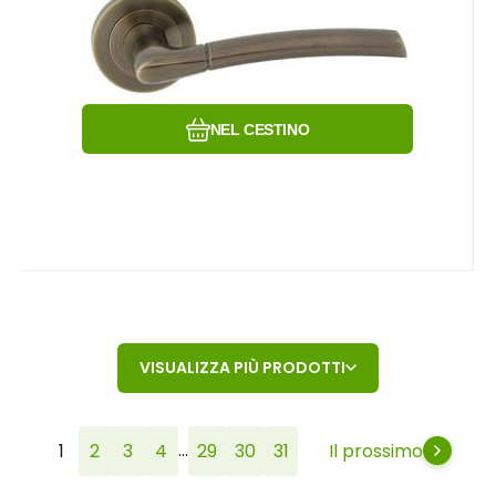
Confrontare
Preferito
NEL CESTINO
VISUALIZZA PIÙ PRODOTTI
...
1
2
3
4
29
30
31
Il prossimo