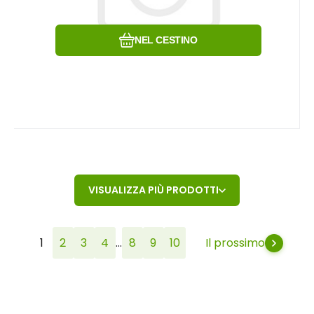
NEL CESTINO
VISUALIZZA PIÙ PRODOTTI
...
1
2
3
4
8
9
10
Il prossimo