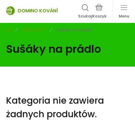
DOMINO KOVÁNÍ
Szukaj
Menu
DŮM A BYT
Sušáky na prádlo
Sušáky na prádlo
Kategoria nie zawiera
żadnych produktów.