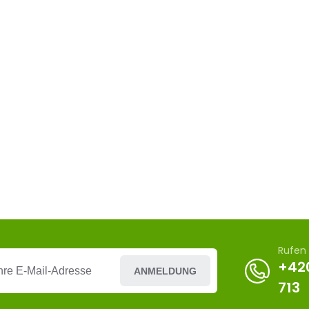
Rufen 
+42
ANMELDUNG
713