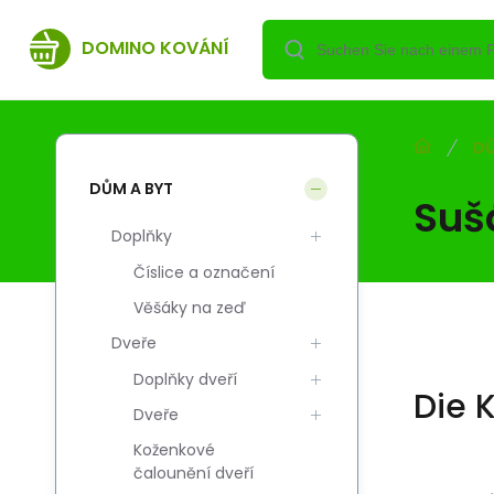
DOMINO KOVÁNÍ
DŮ
DŮM A BYT
Suš
Doplňky
Číslice a označení
Věšáky na zeď
Dveře
Doplňky dveří
Die 
Dveře
Koženkové
čalounění dveří