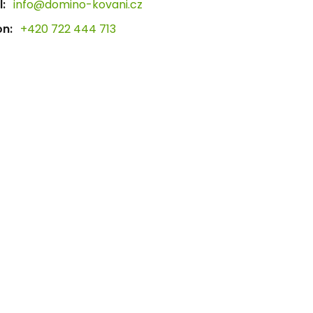
:
info@domino-kovani.cz
on:
+420 722 444 713