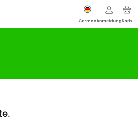
German
Anmeldung
Korb
te.