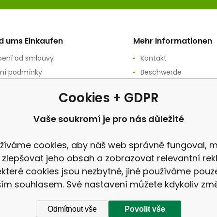
nd ums Einkaufen
Mehr Informationen
ení od smlouvy
Kontakt
ní podmínky
Beschwerde
ání osobních údajů
Rezension
Cookies + GDPR
ační podmínky
vý prodej
Vaše soukromí je pro nás důležité
a
žíváme cookies, aby náš web správně fungoval, m
 zlepšovat jeho obsah a zobrazovat relevantní rek
které cookies jsou nezbytné, jiné používáme pouz
ím souhlasem. Své nastavení můžete kdykoliv změ
Odmítnout vše
Povolit vše