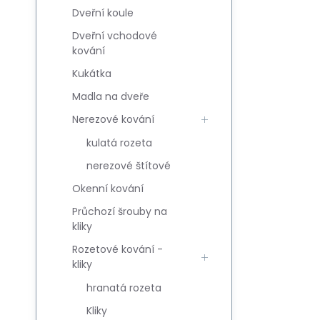
Dveřní koule
Dveřní vchodové
kování
Kukátka
Madla na dveře
Nerezové kování
kulatá rozeta
nerezové štítové
Okenní kování
Průchozí šrouby na
kliky
Rozetové kování -
kliky
hranatá rozeta
Kliky