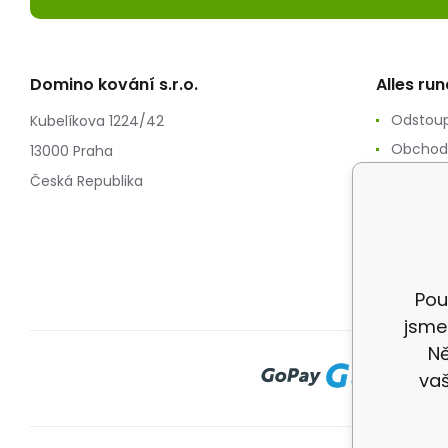
Domino kování s.r.o.
Alles ru
Odstoup
Kubelíkova 1224/42
Obchod
13000 Praha
Zpracov
Česká Republika
Reklam
Splátko
Doprav
Pou
jsme
Ně
vaš