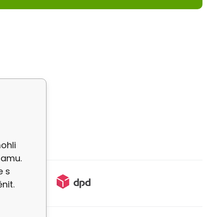
ohli
lamu.
e s
nit.