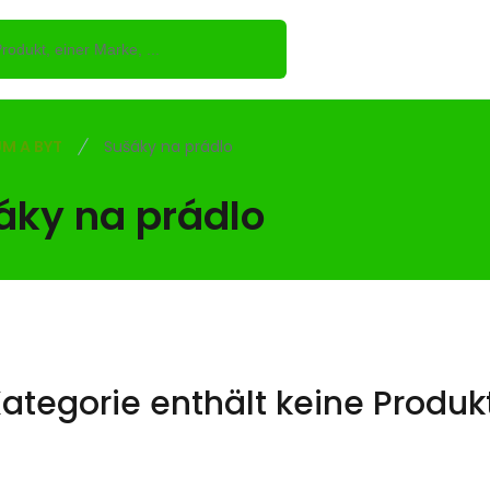
M A BYT
Sušáky na prádlo
áky na prádlo
Kategorie enthält keine Produk