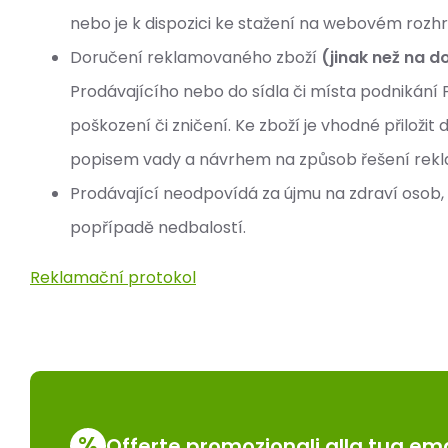
nebo je k dispozici ke stažení na webovém rozhr
Doručení reklamovaného zboží
(jinak než na d
Prodávajícího nebo do sídla či místa podnikání P
poškození či zničení. Ke zboží je vhodné přiložit
popisem vady a návrhem na způsob řešení rek
Prodávající neodpovídá za újmu na zdraví osob,
popřípadě nedbalostí.
Reklamační protokol
%
Offerte promozionali alla tua ema