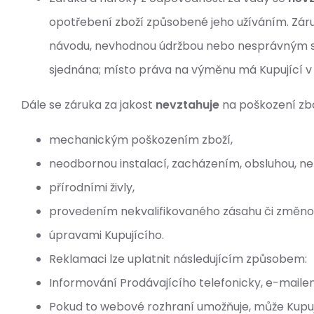
opotřebení zboží způsobené jeho užíváním. Zár
návodu, nevhodnou údržbou nebo nesprávným skl
sjednána; místo práva na výměnu má Kupující v 
Dále se záruka za jakost
nevztahuje
na poškození zb
mechanickým poškozením zboží,
neodbornou instalací, zacházením, obsluhou, n
přírodními živly,
provedením nekvalifikovaného zásahu či změn
úpravami Kupujícího.
Reklamaci lze uplatnit následujícím způsobem:
Informování Prodávajícího telefonicky, e-maile
Pokud to webové rozhraní umožňuje, může Kupuj