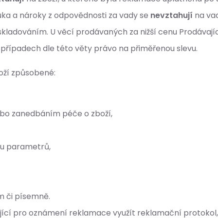
uka a nároky z odpovědnosti za vady se
nevztahují
na va
adováním. U věcí prodávaných za nižší cenu Prodávající
případech dle této věty právo na přiměřenou slevu.
oží způsobené:
ebo zanedbáním péče o zboží,
ou parametrů,
m či písemně.
ící pro oznámení reklamace využít reklamační protokol,