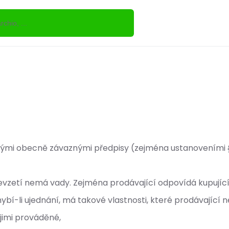
nými obecně závaznými předpisy (zejména ustanoveními § 19
řevzetí nemá vady. Zejména prodávající odpovídá kupujícím
 chybí-li ujednání, má takové vlastnosti, které prodávajíc
jimi prováděné,