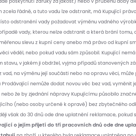
padě poskytnutí záruky za jakost) nebo v průběhu doby dl
cela řádně, a tuto vadu lze odstranit, má Kupující právo
ísto odstranění vady požadovat výměnu vadného výrobku
případě vady, kterou nelze odstranit a která brání tomu,
iměřenou slevu z kupní ceny anebo má právo od kupní sm
 věci věděl, nebo pokud vadu sám způsobil. Kupující nemá
m stavu, v jakém ji obdržel, vyjma případů stanovených z
 vad, na výměnu její součásti nebo na opravu věci, může 
 Prodávající nemůže dodat novou věc bez vad, vyměnit její
 nebo že by zjednání nápravy Kupujícímu působilo značn
vajícího (nebo osoby určené k opravě) bez zbytečného od
ději však do 30 dnů ode dne uplatnění reklamace, pokud s
ící o jejím přijetí do tří pracovních dnů ode dne upl
tahují
na zboží, u kterého byla reklamace uplatněna po 