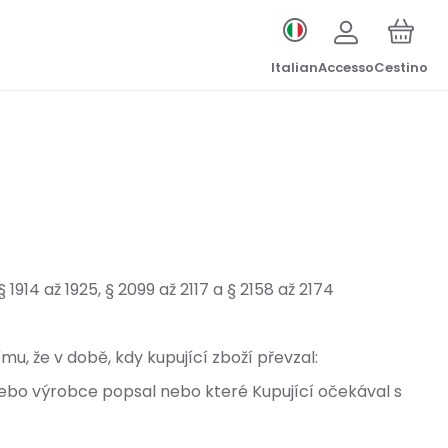
Italian
Accesso
Cestino
14 až 1925, § 2099 až 2117 a § 2158 až 2174
u, že v době, kdy kupující zboží převzal:
í nebo výrobce popsal nebo které Kupující očekával s