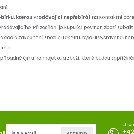
aní.
obírku, kterou Prodávající nepřebírá)
na Kontaktní adre
rodávajícího. Při zasílání je Kupující povinen zboží zabal
 doklad o zakoupení zboží či fakturu, byla-li vystavena, ne
lamace.
 případně újmu na majetku a zboží, které budou zapříčin
chia
+42
il
ACCESSO