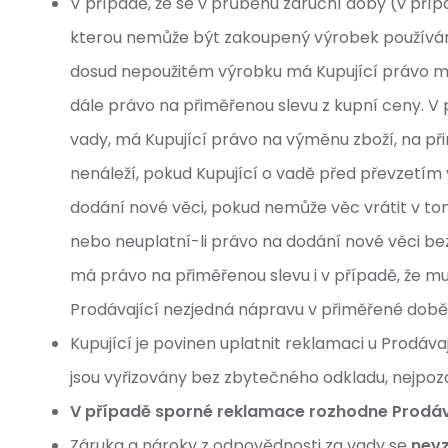
V případě, že se v průběhu záruční doby (v pří
kterou nemůže být zakoupený výrobek používán z
dosud nepoužitém výrobku má Kupující právo m
dále právo na přiměřenou slevu z kupní ceny. V 
vady, má Kupující právo na výměnu zboží, na př
nenáleží, pokud Kupující o vadě před převzetím
dodání nové věci, pokud nemůže věc vrátit v to
nebo neuplatní-li právo na dodání nové věci bez
má právo na přiměřenou slevu i v případě, že mu
Prodávající nezjedná nápravu v přiměřené době
Kupující je povinen uplatnit reklamaci u Prodá
jsou vyřizovány bez zbytečného odkladu, nejpoz
V případě sporné reklamace rozhodne Prodávaj
Záruka a nároky z odpovědnosti za vady se
nevz