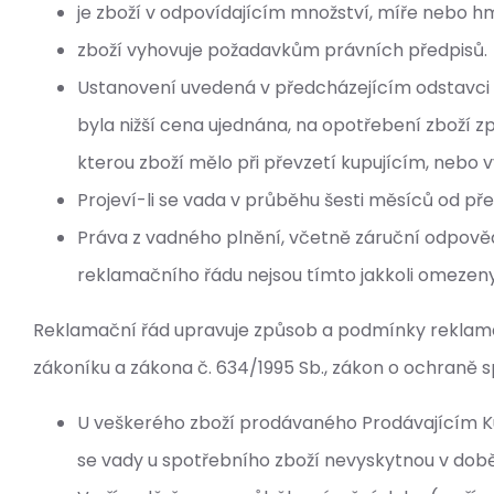
je zboží v odpovídajícím množství, míře nebo h
zboží vyhovuje požadavkům právních předpisů.
Ustanovení uvedená v předcházejícím odstavci o
byla nižší cena ujednána, na opotřebení zboží 
kterou zboží mělo při převzetí kupujícím, nebo v
Projeví-li se vada v průběhu šesti měsíců od převz
Práva z vadného plnění, včetně záruční odpovědn
reklamačního řádu nejsou tímto jakkoli omezeny
Reklamační řád upravuje způsob a podmínky reklamac
zákoníku a zákona č. 634/1995 Sb., zákon o ochraně s
U veškerého zboží prodávaného Prodávajícím Kupu
se vady u spotřebního zboží nevyskytnou v době