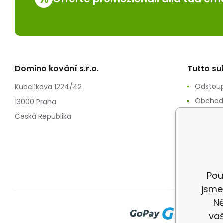
Domino kování s.r.o.
Tutto su
Odstoup
Kubelíkova 1224/42
Obchod
13000 Praha
Zpracov
Česká Republika
Reklam
Splátko
Doprav
Pou
jsme
Ně
vaš