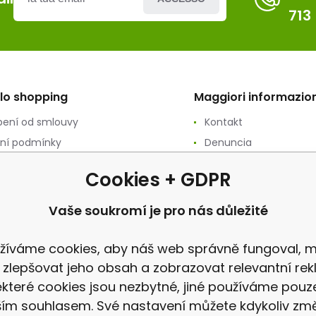
713
llo shopping
Maggiori informazion
ení od smlouvy
Kontakt
ní podmínky
Denuncia
ání osobních údajů
revisione
Cookies + GDPR
ační podmínky
vý prodej
Vaše soukromí je pro nás důležité
a
žíváme cookies, aby náš web správně fungoval, m
 zlepšovat jeho obsah a zobrazovat relevantní rek
které cookies jsou nezbytné, jiné používáme pouz
ím souhlasem. Své nastavení můžete kdykoliv změ