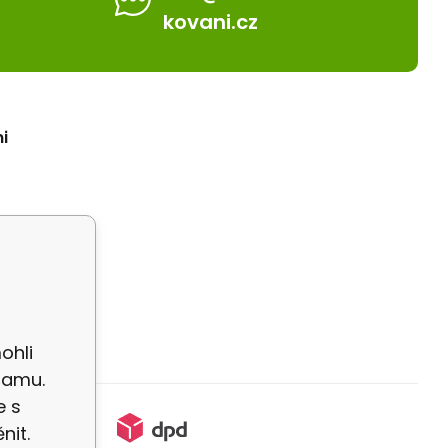
kovani.cz
i
ohli
lamu.
e s
nit.