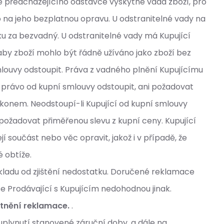
e předcházejícího odstavce vyskytne vada zboží, pro
 na jeho bezplatnou opravu. U odstranitelné vady na
 za bezvadný. U odstranitelné vady má Kupující
 aby zboží mohlo být řádně užíváno jako zboží bez
louvy odstoupit. Práva z vadného plnění Kupujícímu
 právo od kupní smlouvy odstoupit, ani požadovat
ákonem. Neodstoupí-li Kupující od kupní smlouvy
požadovat přiměřenou slevu z kupní ceny. Kupující
 součást nebo věc opravit, jakož i v případě, že
é obtíže.
kladu od zjištění nedostatku. Doručené reklamace
e Prodávající s Kupujícím nedohodnou jinak.
atnění reklamace.
.
uplynutí stanovené záruční doby, a dále na