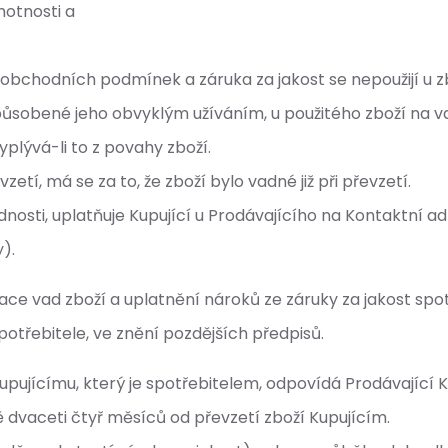
motnosti a
bchodních podmínek a záruka za jakost se nepoužijí u zb
způsobené jeho obvyklým užíváním, u použitého zboží na 
yplývá-li to z povahy zboží.
etí, má se za to, že zboží bylo vadné již při převzetí.
osti, uplatňuje Kupující u Prodávajícího na Kontaktní ad
).
e vad zboží a uplatnění nároků ze záruky za jakost spo
potřebitele, ve znění pozdějších předpisů.
jícímu, který je spotřebitelem, odpovídá Prodávající Ku
 dvaceti čtyř měsíců od převzetí zboží Kupujícím.