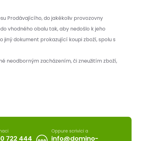
su Prodávajícího, do jakékoliv provozovny
it do vhodného obalu tak, aby nedošlo k jeho
bo jiný dokument prokazující koupi zboží, spolu s
ěné neodborným zacházením, či zneužitím zboží,
maci
Oppure scrivici a
0 722 444
info@domino-