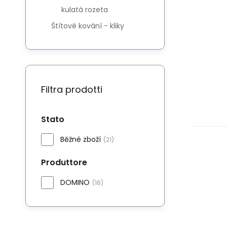
kulatá rozeta
Štítové kování - kliky
Filtra prodotti
Stato
Běžné zboží
(21)
Produttore
DOMINO
(16)