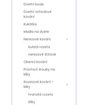
Dveřní koule
Dveřní vchodové
kování
Kukátka
Madla na dveře
Nerezové kování
kulatá rozeta
nerezové štítové
Okenní kování
Průchozí šrouby na
kliky
Rozetové kování -
kliky
hranatá rozeta
Kliky