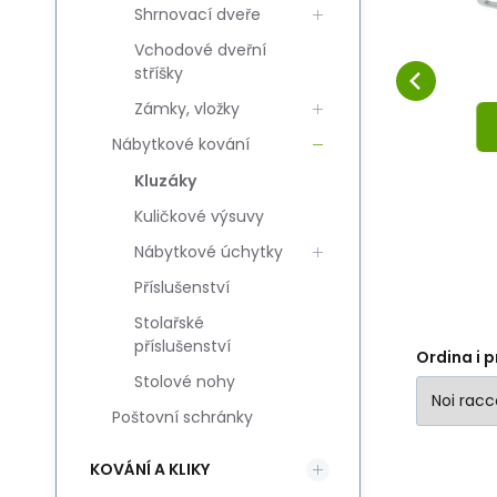
Shrnovací dveře
pojedynczy czarny
Confrontare
Preferito
(8szt)
NEL CESTINO
Vchodové dveřní
stříšky
Zámky, vložky
Nábytkové kování
Kluzáky
Kuličkové výsuvy
Nábytkové úchytky
Příslušenství
Stolařské
příslušenství
Ordina i p
Stolové nohy
Poštovní schránky
KOVÁNÍ A KLIKY