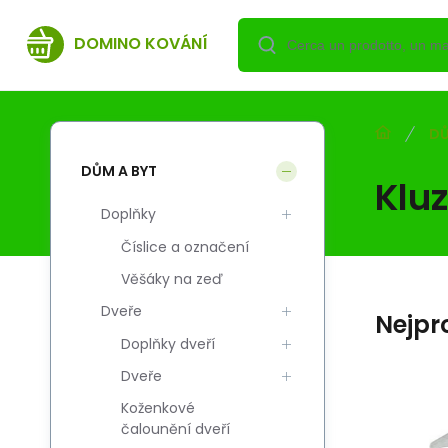
DOMINO KOVÁNÍ
DŮ
DŮM A BYT
Klu
Doplňky
Číslice a označení
Věšáky na zeď
Dveře
Nejpr
Doplňky dveří
Dveře
Koženkové
3
3
Codice vend.:
Codice:
EAN:
i700_5908211442440
5908211442440
5908211442440
C
C
čalounění dveří
Skladem
DOMINO
DO
0.80
EUR
ą
F Ślizgacz ze szpilką