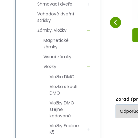
Shrnovací dveře
ZN szeroka
Obľúbený
Porovnať
DO KOŠÍKA
Vchodové dveřní
stříšky
Zámky, vložky
Magnetické
zámky
Visací zámky
Vložky
Vložka DMO
Vložka s koulí
DMO
Zoradiť p
Vložky DMO
stejně
kodované
Vložky Ecoline
K5