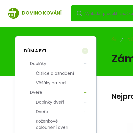
DOMINO KOVÁNÍ
DŮ
DŮM A BYT
Zám
Doplňky
Číslice a označení
Věšáky na zeď
Dveře
Nejpr
Doplňky dveří
Dveře
Koženkové
Kód:
Kód dod.:
EAN:
i700_2010000000908
2010000000908
2010000000908
čalounění dveří
Skladem
1.16
EUR
0
BODA blacha 4670