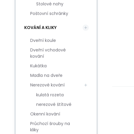
Stolové nohy
Poštovní schránky
KOVÁNÍ A KLIKY
Dveřní koule
Dveřní vchodové
kování
Kukátka
Madla na dveře
Nerezové kování
kulatá rozeta
nerezové štítové
Okenní kování
Průchozí šrouby na
kliky