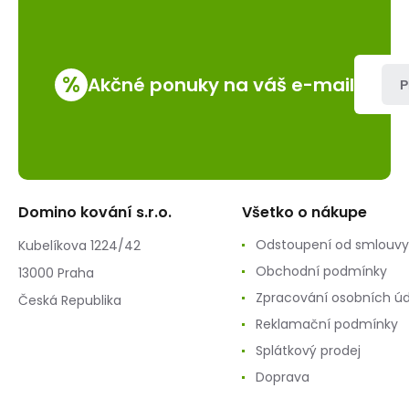
%
Akčné ponuky na váš e-mail
P
Domino kování s.r.o.
Všetko o nákupe
Odstoupení od smlouvy
Kubelíkova 1224/42
Obchodní podmínky
13000 Praha
Zpracování osobních ú
Česká Republika
Reklamační podmínky
Splátkový prodej
Doprava