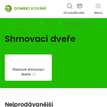
DOMINO KOVÁNÍ
Hľadať
Menu
DŮM A BYT
Dveře
Shrnovací dveře
Shrnovací dveře
Plastové shrnovací
dveře
2
Nejprodávanější