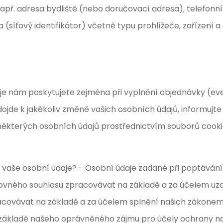
apř. adresa bydliště (nebo doručovací adresa), telefonní č
(síťový identifikátor) včetně typu prohlížeče, zařízení
aje nám poskytujete zejména při vyplnění objednávky (eve
 dojde k jakékoliv změně vašich osobních údajů, informujt
některých osobních údajů prostřednictvím souborů cookie
e vaše osobní údaje? − Osobní údaje zadané při poptáván
ovného souhlasu zpracovávat na základě a za účelem uzav
racovávat na základě a za účelem splnění našich zákone
 základě našeho oprávněného zájmu pro účely ochrany na