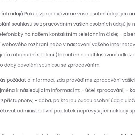
ních údajů Pokud zpracováváme vaše osobní údaje jen na 
lání souhlasu se zpracováním vašich osobních údajů je m
telefonicky na našem kontaktním telefonním čísle; − pí
ní webového rozhraní nebo v nastavení vašeho internetov
jícím obchodní sdělení (kliknutím na odhlašovací odkaz
o doby odvolání souhlasu se zpracováním.
nás požádat o informaci, zda provádíme zpracování vaši
ména k následujícím informacím: − účel zpracování; − ka
zpřístupněny; − doba, po kterou budou osobní údaje ulož
tovat administrativní poplatek nepřevyšující náklady s