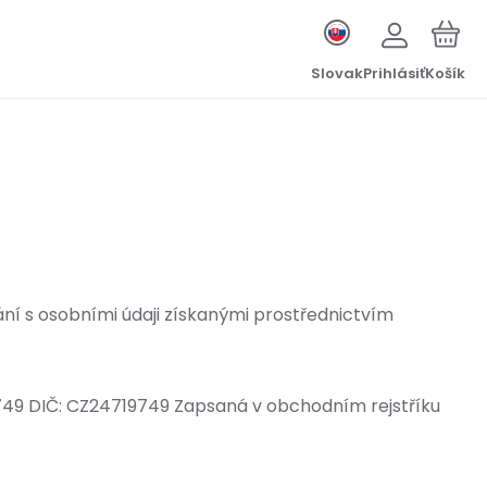
Slovak
Prihlásiť
Košík
ání s osobními údaji získanými prostřednictvím
19 749 DIČ: CZ24719749 Zapsaná v obchodním rejstříku