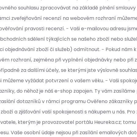
ovného souhlasu zpracovávat na základě plnění smlouvy 
v rámci zveřejňování recenzí na webovém rozhraní můžem
ověřování pravosti recenzí. − Vaši e-mailovou adresu js
chodních sdělení týkajících se našeho zboží nebo služeb 
ámci objednávání zboží či služeb) odmítnout. − Pokud ná
m rozhraní, zejména při vyplnění objednávky nebo při z
adně za dalšími účely, se kterými jste výslovně souhlasili
si můžeme vyžádat potvrzení o vašem věku. − Vaši spoko
íky, do něhož je náš e-shop zapojen. Ty vám zasíláme po
zaslání dotazníků v rámci programu Ověřeno zákazníky 
zboží a zjišťování vaší spokojenosti s nákupem u nás. Pr
vatele, kterým je provozovatel portálu Heureka.cz; tom
u. Vaše osobní údaje nejsou při zasílání emailových dotaz