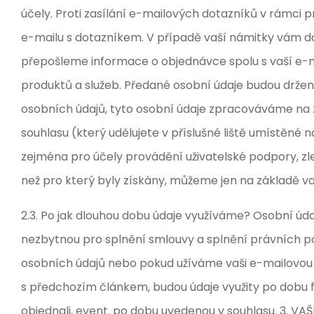
účely. Proti zasílání e-mailových dotazníků v rámc
e-mailu s dotazníkem. V případě vaší námitky vám d
přepošleme informace o objednávce spolu s vaší e-m
produktů a služeb. Předané osobní údaje budou držen
osobních údajů, tyto osobní údaje zpracováváme na 
souhlasu (který udělujete v příslušné liště umístěn
zejména pro účely provádění uživatelské podpory, zle
než pro který byly získány, můžeme jen na základě v
2.3. Po jak dlouhou dobu údaje využíváme? Osobní úd
nezbytnou pro splnění smlouvy a splnění právních p
osobních údajů nebo pokud užíváme vaši e-mailovou a
s předchozím článkem, budou údaje využity po dobu 
objednali, event. po dobu uvedenou v souhlasu. 3. 