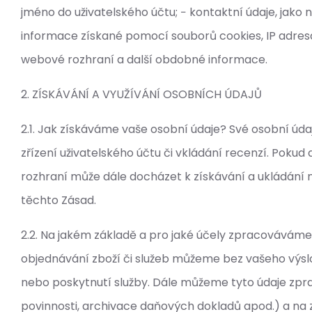
jméno do uživatelského účtu; − kontaktní údaje, jako n
informace získané pomocí souborů cookies, IP adresa 
webové rozhraní a další obdobné informace.
2. ZÍSKÁVÁNÍ A VYUŽÍVÁNÍ OSOBNÍCH ÚDAJŮ
2.1. Jak získáváme vaše osobní údaje? Své osobní úd
zřízení uživatelského účtu či vkládání recenzí. Pokud
rozhraní může dále docházet k získávání a ukládání 
těchto Zásad.
2.2. Na jakém základě a pro jaké účely zpracovávám
objednávání zboží či služeb můžeme bez vašeho výsl
nebo poskytnutí služby. Dále můžeme tyto údaje zp
povinnosti, archivace daňových dokladů apod.) a na