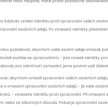
nepřesné nebo neúplné, máte právo požadovat bezodkladn
vo kdykoliv vznést námitku proti zpracování vašich oso
acování osobních údajů. Po vznesení námitky přestaneme
ávo požadovat, abychom vaše osobní údaje smazali, pokud
olali souhlas se zpracováním; − jste vznesli námitky pro
důvody pro odmítnutí vymazání, jsme povinni vaší žádost
vat, abychom omezili zpracování vašich osobních údajů, 
e o omezení zpracování osobních údajů; − již vaše osobní
ároků; − vznesete námitku proti zpracování. Při omezení
asem, nebo ze zákonných důvodů. Pokud je zpracování oso