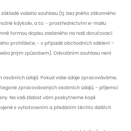
základě vašeho souhlasu (tj. bez jiného zákonného
ožné kdykoliv, a to: − prostřednictvím e-mailu
semně formou dopisu zaslaného na naši doručovací
ého prohlížeče; − v případě obchodních sdělení –
 nebo jiným způsobem). Odvoláním souhlasu není
ch osobních údajů. Pokud vaše údaje zpracováváme,
tegorie zpracovávaných osobních údajů; − příjemci
eny. Na vaši žádost vám poskytneme kopii
pojené s vyhotovením a předáním těchto dalších