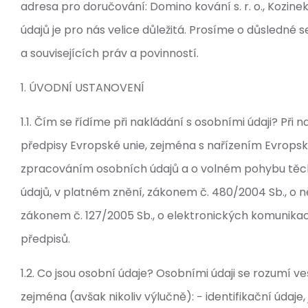
adresa pro doručování: Domino kování s. r. o., Kozin
údajů je pro nás velice důležitá. Prosíme o důsledné 
a souvisejících práv a povinností.
1. ÚVODNÍ USTANOVENÍ
1.1. Čím se řídíme při nakládání s osobními údaji? P
předpisy Evropské unie, zejména s nařízením Evropsk
zpracováním osobních údajů a o volném pohybu těchto
údajů, v platném znění, zákonem č. 480/2004 Sb., o 
zákonem č. 127/2005 Sb., o elektronických komunikac
předpisů.
1.2. Co jsou osobní údaje? Osobními údaji se rozumí v
zejména (avšak nikoliv výlučně): − identifikační údaje,