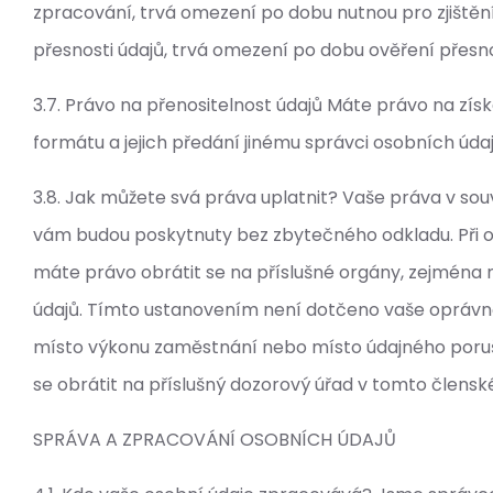
zpracování, trvá omezení po dobu nutnou pro zjištěn
přesnosti údajů, trvá omezení po dobu ověření přesno
3.7. Právo na přenositelnost údajů Máte právo na zís
formátu a jejich předání jinému správci osobních údaj
3.8. Jak můžete svá práva uplatnit? Vaše práva v sou
vám budou poskytnuty bez zbytečného odkladu. Při 
máte právo obrátit se na příslušné orgány, zejména
údajů. Tímto ustanovením není dotčeno vaše oprávně
místo výkonu zaměstnání nebo místo údajného poruš
se obrátit na příslušný dozorový úřad v tomto člensk
SPRÁVA A ZPRACOVÁNÍ OSOBNÍCH ÚDAJŮ