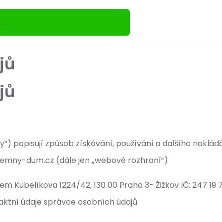
jů
jů
“) popisují způsob získávání, používání a dalšího naklád
emny-dum.cz (dále jen „webové rozhraní“)
ídlem Kubelíkova 1224/42, 130 00 Praha 3- Žižkov IČ: 247 
aktní údaje správce osobních údajů: