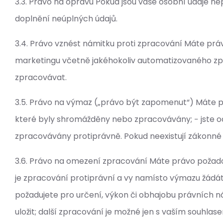
3.3. Právo na opravu Pokud jsou vaše osobní údaje 
doplnění neúplných údajů.
3.4. Právo vznést námitku proti zpracování Máte prá
marketingu včetně jakéhokoliv automatizovaného zpr
zpracovávat.
3.5. Právo na výmaz („právo být zapomenut“) Máte pr
které byly shromážděny nebo zpracovávány; − jste odv
zpracovávány protiprávně. Pokud neexistují zákonné 
3.6. Právo na omezení zpracování Máte právo požado
je zpracování protiprávní a vy namísto výmazu žádát
požadujete pro určení, výkon či obhajobu právních n
uložit; další zpracování je možné jen s vaším souhl