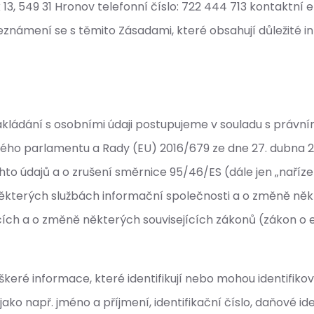
ek 13, 549 31 Hronov telefonní číslo: 722 444 713 kontakt
seznámení se s těmito Zásadami, které obsahují důležité i
ři nakládání s osobními údaji postupujeme v souladu s prá
ého parlamentu a Rady (EU) 2016/679 ze dne 27. dubna 20
 údajů a o zrušení směrnice 95/46/ES (dále jen „nařízen
některých službách informační společnosti a o změně něk
ích a o změně některých souvisejících zákonů (zákon o 
eškeré informace, které identifikují nebo mohou identifiko
 jako např. jméno a příjmení, identifikační číslo, daňové id