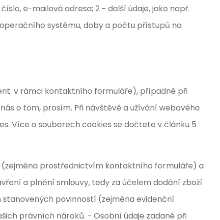
íslo, e-mailová adresa; 2 − další údaje, jako např.
 a operačního systému, doby a počtu přístupů na
nt. v rámci kontaktního formuláře), případně při
e nás o tom, prosím. Při návštěvě a užívání webového
s. Více o souborech cookies se dočtete v článku 5
í (zejména prostřednictvím kontaktního formuláře) a
ření a plnění smlouvy, tedy za účelem dodání zboží
m stanovených povinností (zejména evidenční
šich právních nároků. − Osobní údaje zadané při