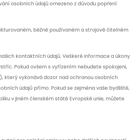
cování osobních údajů omezeno z důvodu popření
strukturovaném, běžně používaném a strojově čitelném
m našich kontaktních údajů. Veškeré informace a úkony
tříc. Pokud ovšem s vyřízením nebudete spokojeni,
z), který vykonává dozor nad ochranou osobních
bních údajů přímo. Pokud se zejména vaše bydliště,
iku v jiném členském státě Evropské unie, můžete