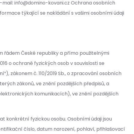
ní e-mail: info@domino-kovani.cz Ochrana osobních
nformace týkající se nakládání s vašimi osobními údaji
vním řádem České republiky a přímo použitelnými
16 o ochraně fyzických osob v souvislosti se
í“), zákonem č. 110/2019 Sb., o zpracování osobních
terých zákonů, ve znění pozdějších předpisů, a
elektronických komunikacích), ve znění pozdějších
vat konkrétní fyzickou osobu. Osobními údaji jsou
entifikační číslo, datum narození, pohlaví, přihlašovací