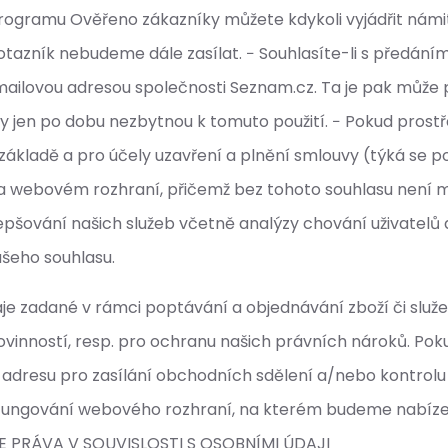
i programu Ověřeno zákazníky můžete kdykoli vyjádřit ná
otazník nebudeme dále zasílat. − Souhlasíte-li s předán
ailovou adresou společnosti Seznam.cz. Ta je pak může p
y jen po dobu nezbytnou k tomuto použití. − Pokud pros
základě a pro účely uzavření a plnění smlouvy (týká se
é na webovém rozhraní, přičemž bez tohoto souhlasu není
pšování našich služeb včetně analýzy chování uživatelů a
ašeho souhlasu.
aje zadané v rámci poptávání a objednávání zboží či slu
ovinností, resp. pro ochranu našich právních nároků. Po
dresu pro zasílání obchodních sdělení a/nebo kontrolu a
fungování webového rozhraní, na kterém budeme nabízet 
VAŠE PRÁVA V SOUVISLOSTI S OSOBNÍMI ÚDAJI