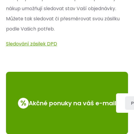
nákup umožňují sledovat stav Vaší objednávky.
Můžete tak sledovat či přesměrovat svou zásilku
podle Vašich potřeb.
Sledování zásilek DPD
%
Akčné ponuky na váš e-mail
P