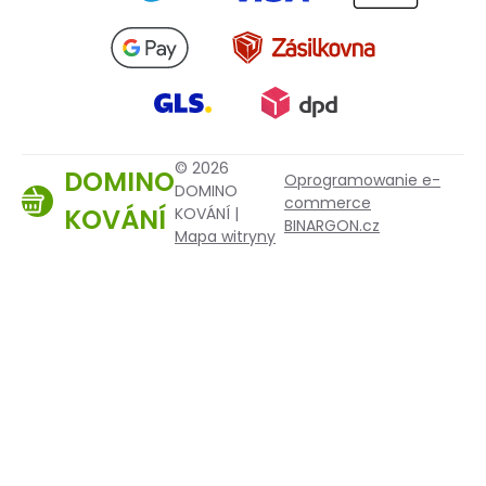
© 2026
DOMINO
Oprogramowanie e-
DOMINO
commerce
KOVÁNÍ
KOVÁNÍ |
BINARGON.cz
Mapa witryny