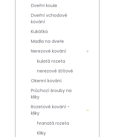
Dveřní koule
Dveřní vchodové
kování
Kukátka
Madla na dveře
Nerezové kování
kulatá rozeta
nerezové štítové
Okenní kování
Průchozí šrouby na
kliky
Rozetové kování -
kliky
hranatá rozeta
Kliky