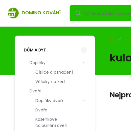
DOMINO KOVÁNÍ
KO
DŮM A BYT
kul
Doplňky
Číslice a označení
Věšáky na zeď
Dveře
Nejpr
Doplňky dveří
Dveře
Koženkové
EAN:
Kód:
Kód dod.:
8596521077758
i700_880583
880583
čalounění dveří
Skladem
0
EUR
a
CZ Rozeta