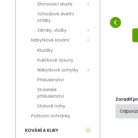
Shrnovací dveře
podklamkowa CUBE-
p
Obľúbený
Porovnať
QR M9 LM (kpl)
DO KOŠÍKA
Vchodové dveřní
stříšky
Zámky, vložky
Nábytkové kování
Kluzáky
Kuličkové výsuvy
Nábytkové úchytky
Příslušenství
Stolařské
příslušenství
Zoradiť p
Stolové nohy
Poštovní schránky
KOVÁNÍ A KLIKY