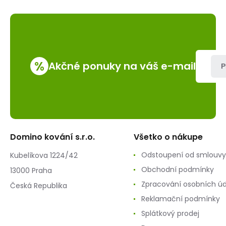
%
Akčné ponuky na váš e-mail
P
Domino kování s.r.o.
Všetko o nákupe
Odstoupení od smlouvy
Kubelíkova 1224/42
Obchodní podmínky
13000 Praha
Zpracování osobních ú
Česká Republika
Reklamační podmínky
Splátkový prodej