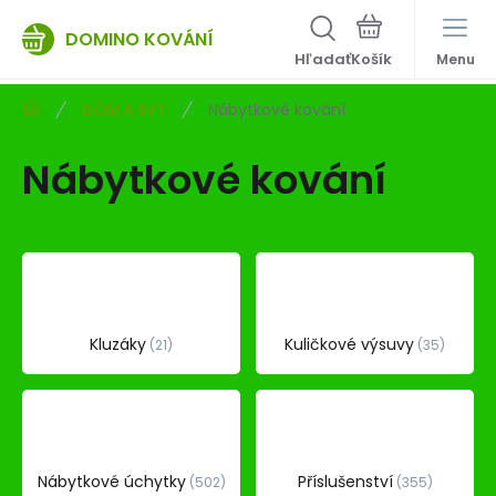
DOMINO KOVÁNÍ
Hľadať
Menu
DŮM A BYT
Nábytkové kování
Nábytkové kování
Kluzáky
Kuličkové výsuvy
21
35
Nábytkové úchytky
Příslušenství
502
355