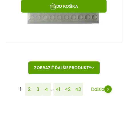
DO KOŠÍKA
ZOBRAZIŤ ĎALŠIE PRODUKTY
...
1
2
3
4
41
42
43
Ďalšia