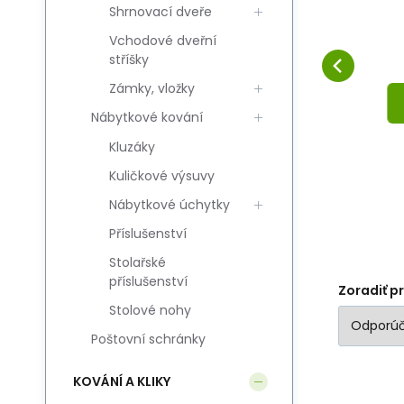
Y
Shrnovací dveře
200mm czarny lewy
pod zamówienie dla klienta
Obľúbený
Porovnať
DO KOŠÍKA
J.Ł.
Vchodové dveřní
stříšky
Zámky, vložky
Nábytkové kování
Kluzáky
Kuličkové výsuvy
Nábytkové úchytky
Příslušenství
Stolařské
příslušenství
Zoradiť p
Stolové nohy
Poštovní schránky
KOVÁNÍ A KLIKY