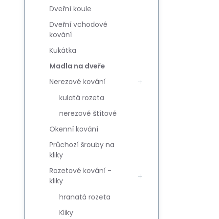
Dveřní koule
Dveřní vchodové
kování
Kukátka
Madla na dveře
Nerezové kování
kulatá rozeta
nerezové štítové
Okenní kování
Průchozí šrouby na
kliky
Rozetové kování -
kliky
hranatá rozeta
Kliky