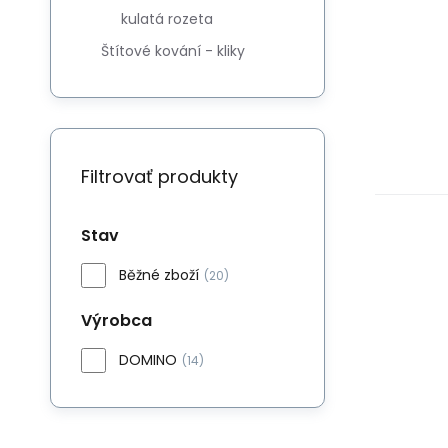
kulatá rozeta
Štítové kování - kliky
Filtrovať produkty
Stav
Běžné zboží
(20)
Výrobca
DOMINO
(14)