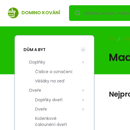
DOMINO KOVÁNÍ
KO
DŮM A BYT
Mad
Doplňky
Číslice a označení
Věšáky na zeď
Dveře
Nejpr
Doplňky dveří
Dveře
Koženkové
Kód:
Kód dod.:
EAN:
i700_2010000315002
2010000315002
2010000315002
čalounění dveří
Skladem
DOMINO
12.48
EUR
Pochwyt Alu duży