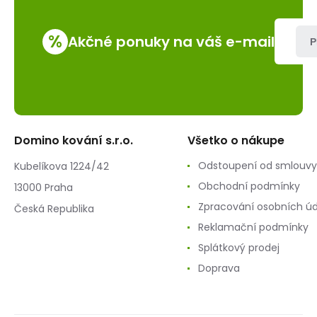
%
Akčné ponuky na váš e-mail
P
Domino kování s.r.o.
Všetko o nákupe
Odstoupení od smlouvy
Kubelíkova 1224/42
Obchodní podmínky
13000 Praha
Zpracování osobních ú
Česká Republika
Reklamační podmínky
Splátkový prodej
Doprava