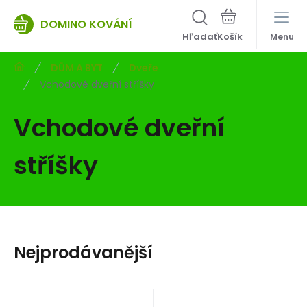
DOMINO KOVÁNÍ
Hľadať
Menu
DŮM A BYT
Dveře
Vchodové dveřní stříšky
Vchodové dveřní
stříšky
Nejprodávanější