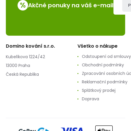
%
Akčné ponuky na váš e-mail
P
Domino kování s.r.o.
Všetko o nákupe
Odstoupení od smlouvy
Kubelíkova 1224/42
Obchodní podmínky
13000 Praha
Zpracování osobních ú
Česká Republika
Reklamační podmínky
Splátkový prodej
Doprava