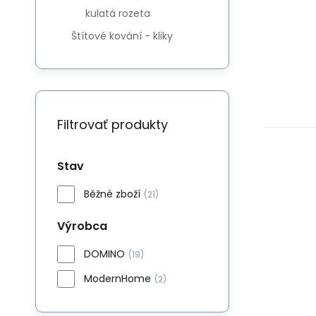
kulatá rozeta
Štítové kování - kliky
Filtrovať produkty
Stav
Běžné zboží
(21)
Výrobca
DOMINO
(19)
ModernHome
(2)