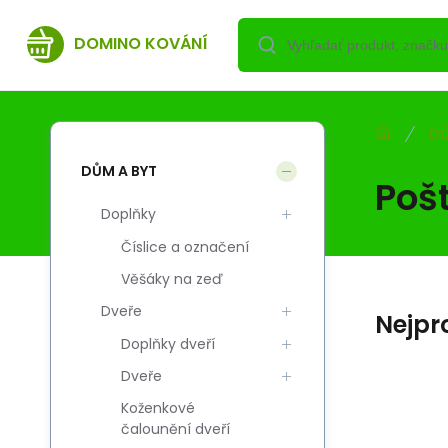
DOMINO KOVÁNÍ
DŮ
DŮM A BYT
Poš
Doplňky
Číslice a označení
Věšáky na zeď
Dveře
Nejpr
Doplňky dveří
Dveře
Koženkové
Kód:
Kód dod.:
EAN:
i700_5900378347972
5900378347972
5900378347972
čalounění dveří
Skladem
DOMINO
DO
14.96
EUR
Skrzynka na listy