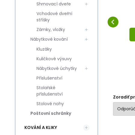
y
Shrnovací dveře
BLOCK, kolor: szary,
Obľúbený
Porovnať
mm
190x260x68mm
DO KOŠÍKA
Vchodové dveřní
stříšky
Zámky, vložky
Nábytkové kování
Kluzáky
Kuličkové výsuvy
Nábytkové úchytky
Příslušenství
Stolařské
příslušenství
Zoradiť p
Stolové nohy
Poštovní schránky
KOVÁNÍ A KLIKY