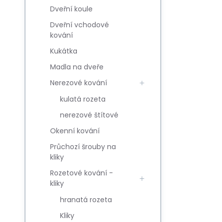
Dveřní koule
Dveřní vchodové
kování
Kukátka
Madla na dveře
Nerezové kování
kulatá rozeta
nerezové štítové
Okenní kování
Průchozí šrouby na
kliky
Rozetové kování -
kliky
hranatá rozeta
Kliky