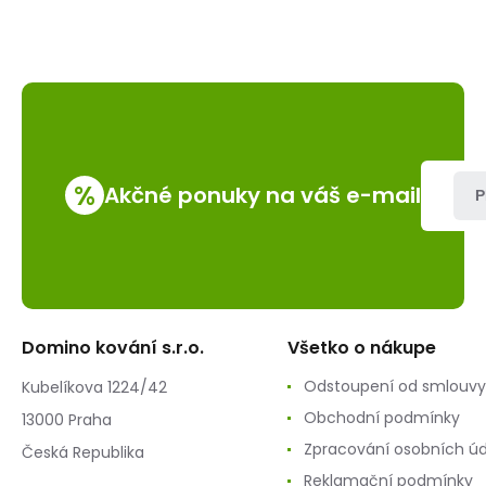
%
Akčné ponuky na váš e-mail
P
Domino kování s.r.o.
Všetko o nákupe
Odstoupení od smlouvy
Kubelíkova 1224/42
Obchodní podmínky
13000 Praha
Zpracování osobních ú
Česká Republika
Reklamační podmínky