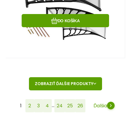
Obľúbený
Porovnať
DO KOŠÍKA
ZOBRAZIŤ ĎALŠIE PRODUKTY
...
1
2
3
4
24
25
26
Ďalšia