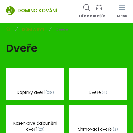
DOMINO KOVÁNÍ
Hľadať
Menu
DŮM A BYT
Dveře
Dveře
Doplňky dveří
Dveře
318
6
Koženkové čalounění
dveří
Shrnovací dveře
23
2