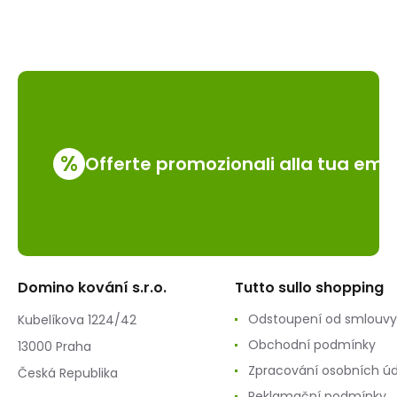
%
Offerte promozionali alla tua emai
Domino kování s.r.o.
Tutto sullo shopping
Odstoupení od smlouvy
Kubelíkova 1224/42
Obchodní podmínky
13000 Praha
Zpracování osobních ú
Česká Republika
Reklamační podmínky