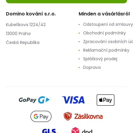
Domino kování s.r.o.
Minden a vásárlásról
Odstoupení od smlouvy
Kubelíkova 1224/42
Obchodní podmínky
13000 Praha
Zpracování osobních ú
Česká Republika
Reklamační podmínky
Splátkový prodej
Doprava