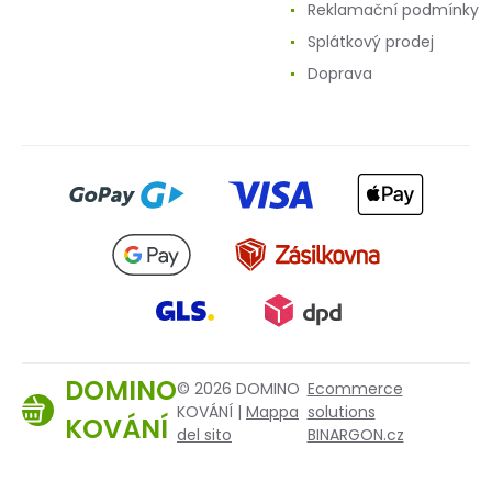
Reklamační podmínky
Splátkový prodej
Doprava
DOMINO
© 2026 DOMINO
Ecommerce
KOVÁNÍ |
Mappa
solutions
KOVÁNÍ
del sito
BINARGON.cz