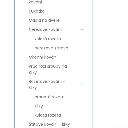
kování
Kukátka
Madla na dveře
Nerezové kování
kulatá rozeta
nerezové štítové
Okenní kování
Průchozí šrouby na
kliky
Rozetové kování -
kliky
hranatá rozeta
Kliky
kulatá rozeta
Štítové kování - kliky