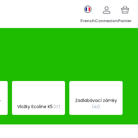
French
Connexion
Panier
ě
Zadlabávací zámky
Vložky Ecoline K5
17
42