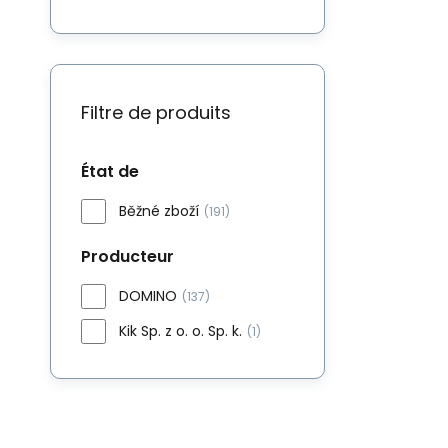
Filtre de produits
État de
Běžné zboží
(191)
Producteur
DOMINO
(137)
Kik Sp. z o. o. Sp. k.
(1)