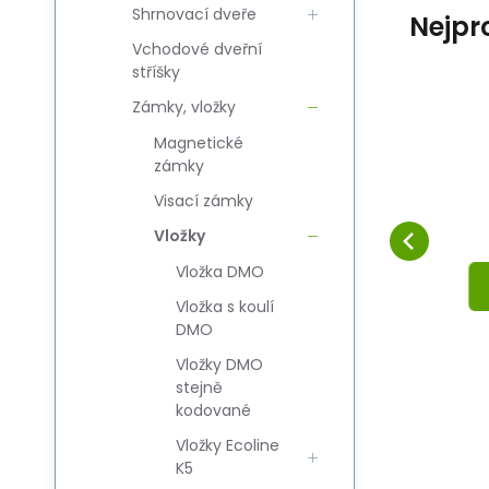
Shrnovací dveře
Nejpr
Vchodové dveřní
stříšky
Zámky, vložky
6
46
Code du four.:
Code:
EAN:
i700_5908211460215
5908211460215
5908211460215
Co
Skladem
Magnetické
29.09
EUR
Zamek hakowy
Z
zámky
ży
HOMER okrągły WC
Comparer
Préféré
Visací zámky
AU PANIER
Vložky
Vložka DMO
Vložka s koulí
DMO
Vložky DMO
stejně
kodované
Vložky Ecoline
K5