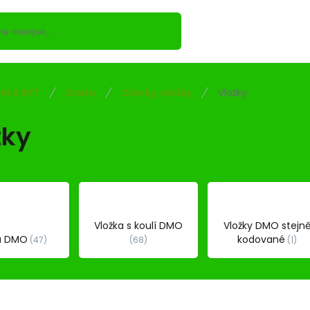
M A BYT
Dveře
Zámky, vložky
Vložky
žky
Vložka s koulí DMO
Vložky DMO stejn
a DMO
kodované
47
68
1