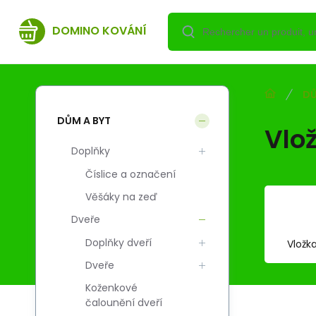
DOMINO KOVÁNÍ
DŮ
DŮM A BYT
Vlo
Doplňky
Číslice a označení
Věšáky na zeď
Dveře
Doplňky dveří
Vložk
Dveře
Koženkové
čalounění dveří