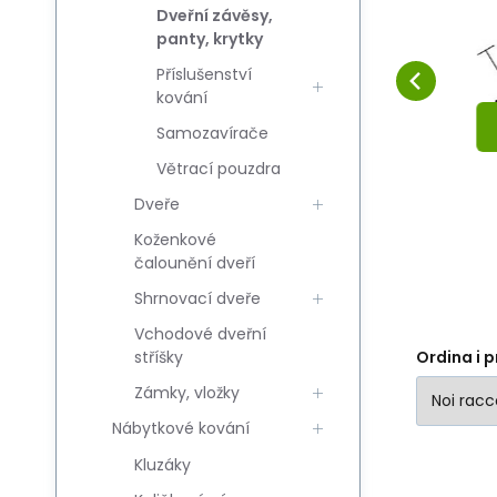
60mm 2szt.
Dveřní závěsy,
Confrontare
Preferito
panty, krytky
NEL CESTINO
Příslušenství
kování
Samozavírače
Větrací pouzdra
Dveře
Koženkové
čalounění dveří
Shrnovací dveře
Vchodové dveřní
stříšky
Ordina i p
Zámky, vložky
Nábytkové kování
Kluzáky