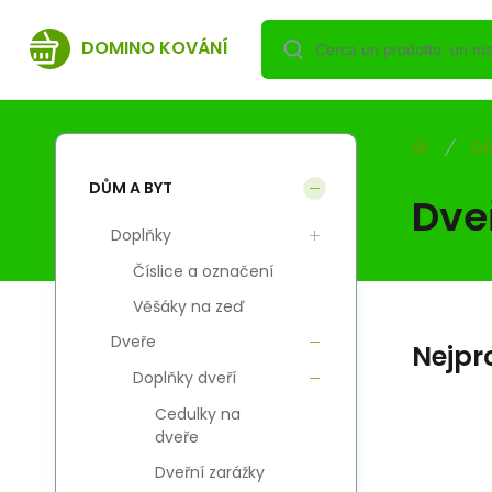
DOMINO KOVÁNÍ
DŮ
DŮM A BYT
Dveř
Doplňky
Číslice a označení
Věšáky na zeď
Dveře
Nejpr
Doplňky dveří
Cedulky na
dveře
7
7
Codice vend.:
Codice:
EAN:
i700_5908211492872
5908211492872
5908211492872
C
C
Skladem
Dveřní zarážky
DOMINO
DO
1.13
EUR
y
Zawias splatany