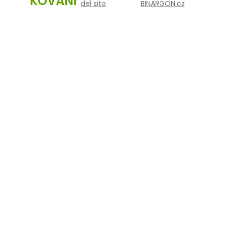
KOVÁNÍ
del sito
BINARGON.cz