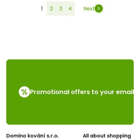
1
2
3
4
Next
%
Promotional offers to your email
Domino kování s.r.o.
All about shopping