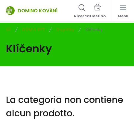
DOMINO KOVÁNÍ
Ricerca
Menu
DŮM A BYT
Doplňky
Klíčenky
Klíčenky
La categoria non contiene
alcun prodotto.